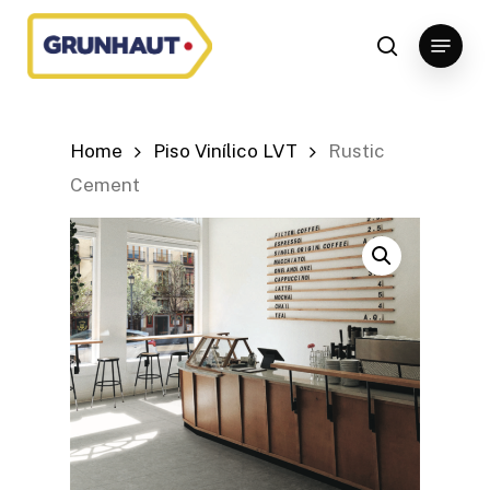
Skip
Menu
to
search
Close
main
Menu
content
Home
Piso Vinílico LVT
Rustic
Cement